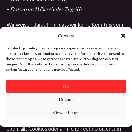
– Datum und Uhrzeit des Zugriffs.
Wir weisen darauf hin, dass wir keine Kenntnis vom
Inhalt der übermittelten Daten sowie deren
Cookies
Nutzung durch die sozialen Netzwerke erhalten.
In order to provide you with an optimal experience, we use technologies
such as cookies to store and/or access device information. If you consent to
these technologies, we may process data such as browsing behaviour or
4. EINBINDUNG VON DRITTANBIETERN
unique IDs on this website. If you do not give or withdraw your consent,
certain features and functions may be affected.
UND STREAMING-DIENSTEN
OK
Um Ihnen die bestmögliche Erfahrung auf unserer
Website zu bieten, binden wir Dienste von
Decline
Drittanbietern wie Spotify, YouTube und weitere
View settings
Streaming-Dienste ein. Diese Anbieter verwenden
ebenfalls Cookies oder ähnliche Technologien, um